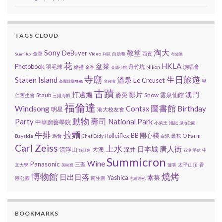
TAGS CLOUD
Sony
淘大
教堂
DeBuyer
金華
西貢
Video
自助餐
Summilux
利苑
布袋澳
花
HKLA
盆菜
Photobook
羽毛球
丹竹坑
演唱會
婚禮
Nikon
金香
金源小館
寺廟
生日旅遊
Staten Island
溫泉
Le Creuset
皇
高麗韓國餐廳
尖鼻嘴
古蹟
打邊爐
影片
澳門
Staub
麥奀
Snow
雲泉仙館
仁舊生會
三姐海鮮
福倫達
圖書館
Windsong
Birthday
Contax
明星
港大校友會
動物
壽司
Party
National Park
中華廚藝學院
小菜王
維記
濕地公園
拉麵
牛排
BB 開心棧
Rolleiflex
O Farm
Bayside
馬會
曇花
Chef Eddy
白泥
Carl Zeiss
上水
唐人街
日本城
流浮山
大澳
深井
中
好旺角
石澳
手信
Summicron
Wine
Panasonic
三聖
太平山頂
香
文大學
蓮香
美味齋
博物館
燒烤
日出日落
Yashica
素菜
港公園
南生圍
志蓮淨苑
BOOKMARKS