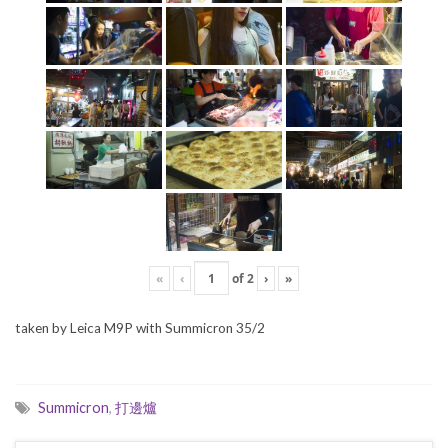
«
‹
of
2
›
»
taken by Leica M9P with Summicron 35/2
Summicron
,
打邊爐