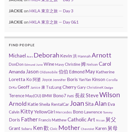
JACKIE
on
HKLA 東京之旅 — Day 3
JACKIE
on
HKLA 東京之旅 — Day 0&1
FIND PEOPLE
Deborah
Arnott
Michael
Kevin
洪
Hannah
Acura
Carol
Wine
姆
DonDon
Christine
Mavy
Nelson
Edmund
June
Jason
May
Amanda
伯伯
Edmond
Katherine
Oldsmobile
Loretta
Boris
Ko
阿婆
Kinson
Joyce
YanYan
Jennifer
Corolla
Geoff
Cherry
TszLung
康
Gary
DrKu
Janice
ChristineK
Dodge
Wilson
長叔
Steve
Bono7
Terence
May(OU)
BMW
Patti
Joan
Arnold
Alan
Sita
Eva
Katie
Sheila
RentalCar
Kitty
YellowGirl
Bono
Lawrence
Calvin
Mercedes
Tommy
Father
Catholic Art
舅父
Doris
Francis
Matthew
Nissan
Mother
Ken
歡
舅母
Grant
Karen
Civic
Subaru
Chevrolet