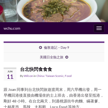
wchu.com
Togg
navig
倫敦遊記 – Day 9
美國日全蝕之旅
台北快閃食食食
JUN
11
By
Wilson
in
China / Taiwan Scenic
,
Food
跟 Joan 同事到台北快閃旅遊渡周末，周六早機出發，周一
早機回港後直接由機場坐的士上班去，由香港出發至抵港，
剛好 48 小時。在台北兩天，到過桃源街牛肉麵、瞞著爹、
士林夜巿、馬辣、太和殿、Loco Food 等地方。