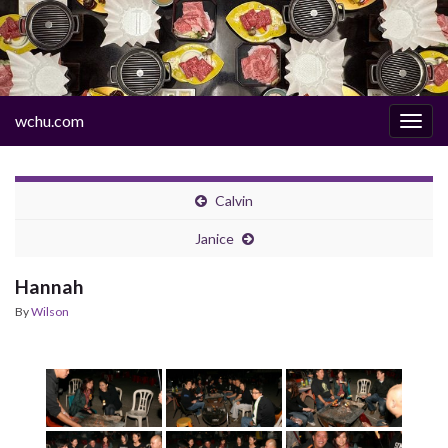
wchu.com
Togg
navig
Calvin
Janice
Hannah
By
Wilson