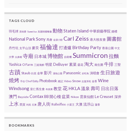
TAGS CLOUD
動物
Staten Island
中華廚藝學院
羽毛球
婚禮
美味齋
Summilux
高麗韓國餐廳
Carl Zeiss
圖書館
National Park
Sony
港大校友會
馬會
金源小館
福倫達
Birthday Party
打邊爐
麥奀
丹竹坑
太平山頂
香港公園
中文
Summicron
寺廟
博物館
拉麵
日本城
大學
自助餐
尖鼻嘴
淘大
牛排
Yashica
DeBuyer
素菜
明星
O Farm
三聖
曇花
南生圍
三姐海鮮
古蹟
生日旅遊
影片
Panasonic
Staub
演唱會
金華
白泥
濕地公園
好旺角
燒烤
Wine
Photobook
Snow
Chef Eddy
維記
Video
金香
手信
志蓮淨苑
花
壽司
Windsong
HKLA
溫泉
日出日落
教堂
皇仁舊生會
布袋澳
Contax
盆菜
澳門
BB 開心棧
Le Creuset
雲泉仙館
深井
Bayside
Nikon
上水
唐人街
大澳
流浮山
Rolleiflex
西貢
小菜王
蓮香
利苑
石澳
BOOKMARKS