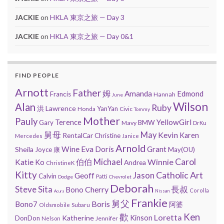
JACKIE
on
HKLA 東京之旅 — Day 3
JACKIE
on
HKLA 東京之旅 — Day 0&1
FIND PEOPLE
Arnott
Father
姆
Amanda
Edmond
Francis
Hannah
June
Wilson
Alan
Ruby
洪
Lawrence
YanYan
Civic
Honda
Tommy
Mother
Pauly
YellowGirl
Terence
Gary
BMW
Mavy
DrKu
舅母
May
Kevin
RentalCar
Karen
Christine
Mercedes
Janice
Arnold
Eva
Wine
Doris
Grant
Sheila
Joyce
康
May(OU)
Carol
Michael
Winnie
Katie
伯伯
Ko
Andrea
ChristineK
Kitty
Catholic Art
Jason
Geoff
Calvin
Patti
Dodge
Chevrolet
Deborah
Steve
Sita
長叔
Cherry
Bono
Corolla
Nissan
Acura
Frankie
舅父
Boris
Bono7
阿婆
Oldsmobile
Subaru
歡
Ken
Loretta
Katherine
Kinson
DonDon
Jennifer
Nelson