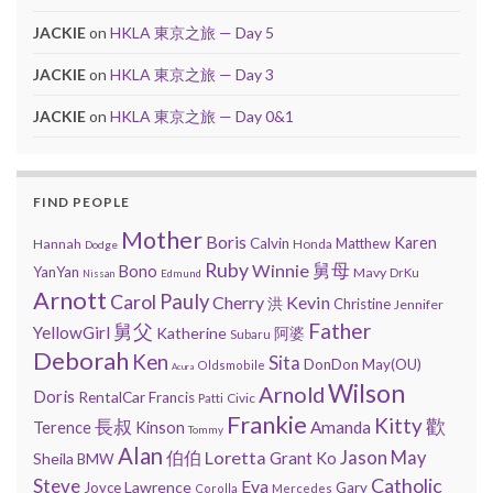
JACKIE
on
HKLA 東京之旅 — Day 5
JACKIE
on
HKLA 東京之旅 — Day 3
JACKIE
on
HKLA 東京之旅 — Day 0&1
FIND PEOPLE
Mother
Boris
Karen
Calvin
Matthew
Hannah
Honda
Dodge
Ruby
舅母
Winnie
Bono
YanYan
Mavy
DrKu
Edmund
Nissan
Arnott
Carol
Pauly
Cherry
Kevin
洪
Christine
Jennifer
Father
舅父
YellowGirl
Katherine
阿婆
Subaru
Deborah
Ken
Sita
DonDon
May(OU)
Oldsmobile
Acura
Wilson
Arnold
Doris
RentalCar
Francis
Civic
Patti
Frankie
Kitty
歡
長叔
Amanda
Terence
Kinson
Tommy
Alan
Jason
Loretta
May
伯伯
Grant
Sheila
Ko
BMW
Catholic
Steve
Eva
Lawrence
Joyce
Gary
Corolla
Mercedes