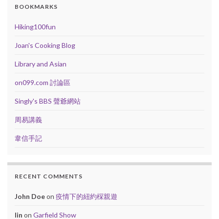
BOOKMARKS
Hiking100fun
Joan's Cooking Blog
Library and Asian
on099.com 討論區
Singly's BBS 聲爺網站
周易講義
韋信手記
RECENT COMMENTS
John Doe
on
疫情下的紐約棎親遊
lin
on
Garfield Show