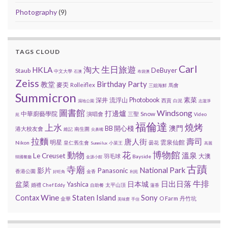
Photography
(9)
TAGS CLOUD
Carl
生日旅遊
HKLA
淘大
DeBuyer
Staub
中文大學
石澳
布袋澳
Zeiss
Birthday Party
教堂
麥奀
Rolleiflex
馬會
三姐海鮮
Summicron
Photobook
素菜
深井
流浮山
西貢
白泥
濕地公園
志蓮淨
圖書館
Windsong
打邊爐
中華廚藝學院
Snow
演唱會
三聖
Video
苑
福倫達
上水
燒烤
BB 開心棧
澳門
港大校友會
南生圍
維記
尖鼻嘴
拉麵
壽司
唐人街
明星
雲泉仙館
Nikon
皇仁舊生會
曇花
小菜王
Summilux
高麗
動物
花
博物館
溫泉
Le Creuset
大澳
羽毛球
Bayside
韓國餐廳
金源小館
古蹟
寺廟
National Park
影片
Panasonic
香港公園
金香
好旺角
利苑
日出日落
牛排
盆菜
Yashica
日本城
婚禮
太平山頂
Chef Eddy
自助餐
蓮香
Wine
Staten Island
Sony
Contax
O Farm
丹竹坑
金華
美味齋
手信