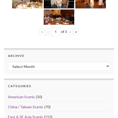
«
‹
of
3
›
»
ARCHIVE
Archive
CATEGORIES
American Scenic
(30)
China / Taiwan Scenic
(70)
East & SE Asia Scenic
(153)