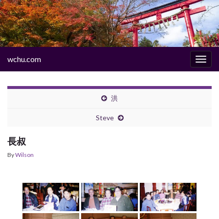
wchu.com
Togg
navig
洪
Steve
長叔
By
Wilson