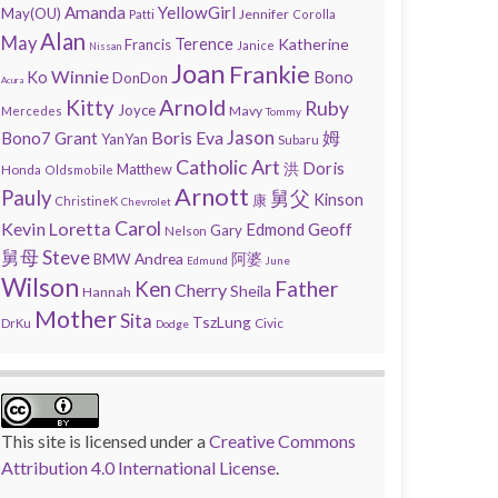
Amanda
YellowGirl
May(OU)
Jennifer
Patti
Corolla
Alan
May
Terence
Katherine
Francis
Janice
Nissan
Joan
Frankie
Winnie
Bono
Ko
DonDon
Acura
Arnold
Kitty
Ruby
Joyce
Mavy
Mercedes
Tommy
Jason
Boris
Eva
Bono7
Grant
姆
YanYan
Subaru
Catholic Art
Doris
洪
Matthew
Honda
Oldsmobile
Arnott
Pauly
舅父
Kinson
康
ChristineK
Chevrolet
Carol
Kevin
Loretta
Geoff
Edmond
Gary
Nelson
舅母
Steve
Andrea
阿婆
BMW
Edmund
June
Wilson
Father
Ken
Cherry
Sheila
Hannah
Mother
Sita
TszLung
Civic
DrKu
Dodge
This
site
is licensed under a
Creative Commons
Attribution 4.0 International License
.