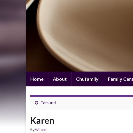
Home
About
Chufamily
Family Car
Edmund
Karen
By
Wilson