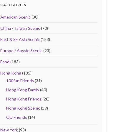
CATEGORIES
American Scenic
(30)
China / Taiwan Scenic
(70)
East & SE Asia Scenic
(153)
Europe / Aussie Scenic
(23)
Food
(183)
Hong Kong
(185)
100fun Friends
(31)
Hong Kong Family
(40)
Hong Kong Friends
(20)
Hong Kong Scenic
(59)
OU Friends
(14)
New York
(98)