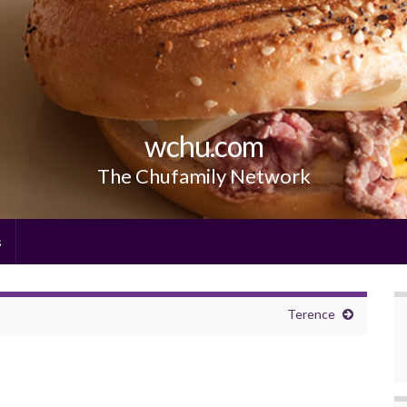
wchu.com
The Chufamily Network
s
Terence