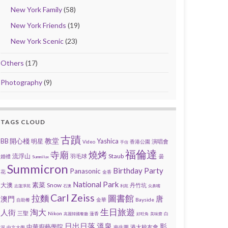
New York Family
(58)
New York Friends
(19)
New York Scenic
(23)
Others
(17)
Photography
(9)
TAGS CLOUD
古蹟
教堂
BB 開心棧
Yashica
明星
演唱會
香港公園
Video
手信
福倫達
寺廟
燒烤
流浮山
Staub
羽毛球
婚禮
曇
Summilux
Summicron
Birthday Party
Panasonic
花
金香
National Park
素菜
大澳
Snow
丹竹坑
志蓮淨苑
石澳
利苑
尖鼻嘴
Carl Zeiss
圖書館
拉麵
唐
澳門
金華
Bayside
自助餐
生日旅遊
人街
淘大
三聖
Nikon
蓮香
白
高麗韓國餐廳
好旺角
美味齋
日出日落
溫泉
影
中華廚藝學院
港大校友會
南生圍
泥
中文大學