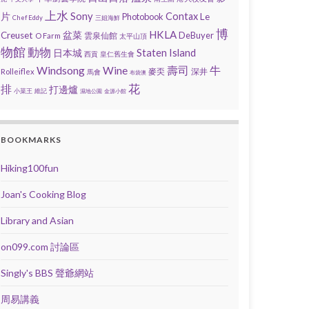
上水
Sony
片
Contax
Photobook
Le
Chef Eddy
三姐海鮮
博
HKLA
盆菜
Creuset
DeBuyer
雲泉仙館
O Farm
太平山頂
物館
動物
Staten Island
日本城
西貢
皇仁舊生會
壽司
Windsong
Wine
牛
麥奀
深井
Rolleiflex
馬會
布袋澳
花
排
打邊爐
小菜王
維記
濕地公園
金源小館
BOOKMARKS
Hiking100fun
Joan's Cooking Blog
Library and Asian
on099.com 討論區
Singly's BBS 聲爺網站
周易講義