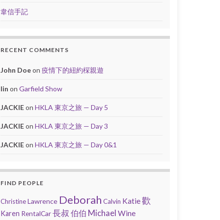
韋信手記
RECENT COMMENTS
John Doe
on
疫情下的紐約棎親遊
lin
on
Garfield Show
JACKIE
on
HKLA 東京之旅 — Day 5
JACKIE
on
HKLA 東京之旅 — Day 3
JACKIE
on
HKLA 東京之旅 — Day 0&1
FIND PEOPLE
Deborah
歡
Katie
Lawrence
Christine
Calvin
長叔
Michael
伯伯
Wine
Karen
RentalCar