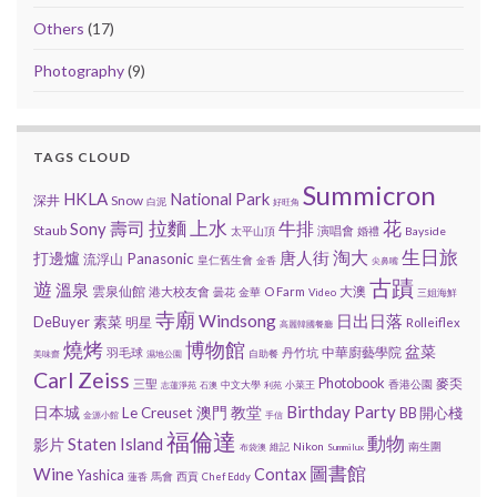
Others
(17)
Photography
(9)
TAGS CLOUD
Summicron
HKLA
National Park
深井
Snow
白泥
好旺角
上水
花
壽司
拉麵
Sony
牛排
Staub
演唱會
太平山頂
婚禮
Bayside
生日旅
唐人街
淘大
打邊爐
Panasonic
流浮山
皇仁舊生會
金香
尖鼻嘴
古蹟
遊
溫泉
雲泉仙館
大澳
港大校友會
O Farm
曇花
金華
Video
三姐海鮮
寺廟
Windsong
日出日落
DeBuyer
素菜
明星
Rolleiflex
高麗韓國餐廳
燒烤
博物館
盆菜
中華廚藝學院
羽毛球
丹竹坑
自助餐
美味齋
濕地公園
Carl Zeiss
Photobook
麥奀
三聖
香港公園
中文大學
小菜王
志蓮淨苑
石澳
利苑
Birthday Party
教堂
日本城
Le Creuset
澳門
BB 開心棧
金源小館
手信
福倫達
動物
Staten Island
影片
Nikon
南生圍
維記
布袋澳
Summilux
圖書館
Wine
Contax
Yashica
馬會
西貢
蓮香
Chef Eddy