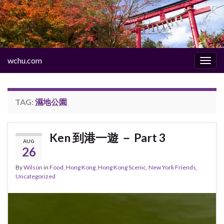
wchu.com
Togg
navig
TAG:
濕地公園
Ken 到港一遊 － Part 3
AUG
26
By
Wilson
in
Food
,
Hong Kong
,
Hong Kong Scenic
,
New York Friends
,
Uncategorized