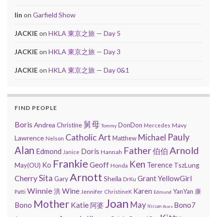
lin
on
Garfield Show
JACKIE
on
HKLA 東京之旅 — Day 5
JACKIE
on
HKLA 東京之旅 — Day 3
JACKIE
on
HKLA 東京之旅 — Day 0&1
FIND PEOPLE
舅母
Boris
Andrea
Christine
DonDon
Mavy
Mercedes
Tommy
Catholic Art
Pauly
Michael
Lawrence
Matthew
Nelson
Alan
Arnold
Father
Edmond
Doris
伯伯
Hannah
Janice
Frankie
Ken
Geoff
Ko
Terence
TszLung
May(OU)
Honda
Arnott
Sita
Cherry
Grant
YellowGirl
Sheila
Gary
DrKu
Winnie
Wine
洪
Karen
YanYan
康
Jennifer
Patti
ChristineK
Edmund
Joan
Mother
May
Bono
Katie
Bono7
阿婆
Nissan
Acura