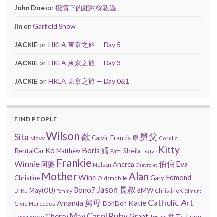
John Doe
on
疫情下的紐約棎親遊
lin
on
Garfield Show
JACKIE
on
HKLA 東京之旅 — Day 5
JACKIE
on
HKLA 東京之旅 — Day 3
JACKIE
on
HKLA 東京之旅 — Day 0&1
FIND PEOPLE
Wilson
歡
舅父
Sita
Calvin
Francis
康
Mavy
Corolla
Kitty
Boris
姆
RentalCar
Ko
Sheila
Matthew
Patti
Dodge
Frankie
Winnie
Eva
伯伯
阿婆
Andrea
Nelson
Chevrolet
Mother
Alan
Wine
Edmond
Christine
Gary
Oldsmobile
Jason
長叔
Bono7
May(OU)
BMW
DrKu
ChristineK
Tommy
Edmund
Catholic Art
舅母
Amanda
Katie
DonDon
Civic
Mercedes
Carol
Ruby
Cherry
May
Grant
Lawrence
洪
TszLung
Janice