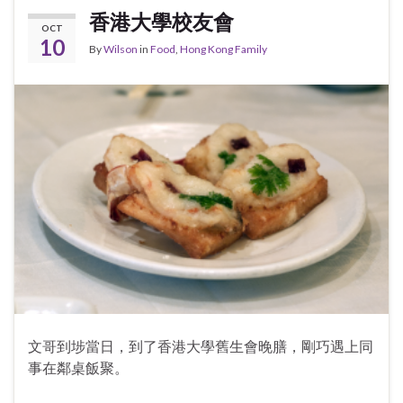
香港大學校友會
OCT
10
By
Wilson
in
Food
,
Hong Kong Family
文哥到埗當日，到了香港大學舊生會晚膳，剛巧遇上同
事在鄰桌飯聚。