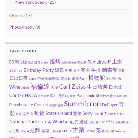
New York Scenic
(23)
Others
(17)
Photography
(9)
TAGS CLOUD
燒烤
上水
唐人街
教堂
BB 開心棧
曇花
南生圍
維記
好旺角
高麗韓國餐廳
圖書館
Birthday Party
溫泉
淘大
牛排
Yashica
明星
婚禮
西貢
博物館
日出日落
中華廚藝學院
雲泉仙館
O Farm
皇仁舊生會
Video
福倫達
Carl Zeiss
生日旅遊
Wine
日本城
大澳
自助餐
HKLA
Contax
Panasonic
深井
丹竹坑
港大校友會
馬會
中文大學
尖鼻嘴
利苑
Summicron
寺
Photobook
Le Creuset
DeBuyer
蓮香
美味齋
廟
動物
Staten Island
Sony
盆菜
流浮山
麥奀
金香
白泥
小菜王
布袋澳
National Park
Windsong
打邊爐
Rolleiflex
Chef Eddy
金源小館
志蓮淨苑
手
古蹟
花
拉麵
素菜
Staub
Snow
三聖
Nikon
香港公園
三姐海鮮
信
Summilux