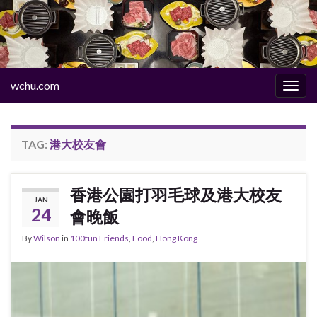
wchu.com
Togg
navig
TAG:
港大校友會
香港公園打羽毛球及港大校友
JAN
24
會晚飯
By
Wilson
in
100fun Friends
,
Food
,
Hong Kong