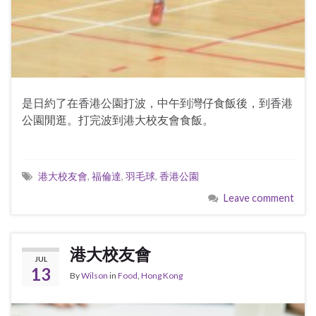
是日約了在香港公園打波，中午到灣仔食飯後，到香港
公園閒逛。打完波到港大校友會食飯。
港大校友會
,
福倫達
,
羽毛球
,
香港公園
Leave comment
港大校友會
JUL
13
By
Wilson
in
Food
,
Hong Kong